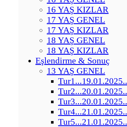
16 YAŞ KIZLAR
17 YAŞ GENEL
17 YAŞ KIZLAR
18 YAŞ GENEL
18 YAŞ KIZLAR
Eşlendirme & Sonuç
13 YAŞ GENEL
Tur1...19.01.2025.
Tur2...20.01.2025.
Tur3...20.01.2025.
Tur4...21.01.2025.
Tur5...21.01.2025.