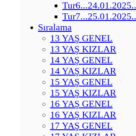
Tur6...24.01.2025.
Tur7...25.01.2025.
Sıralama
13 YAŞ GENEL
13 YAŞ KIZLAR
14 YAŞ GENEL
14 YAŞ KIZLAR
15 YAŞ GENEL
15 YAŞ KIZLAR
16 YAŞ GENEL
16 YAŞ KIZLAR
17 YAŞ GENEL