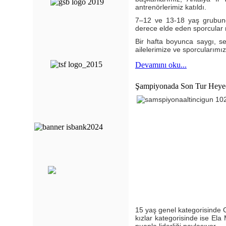
antrenörlerimiz katıldı.
7–12 ve 13-18 yaş grubun
derece elde eden sporcular 
Bir hafta boyunca saygı, s
ailelerimize ve sporcularımı
Devamını oku...
Şampiyonada Son Tur Heye
15 yaş genel kategorisinde
kızlar kategorisinde ise El