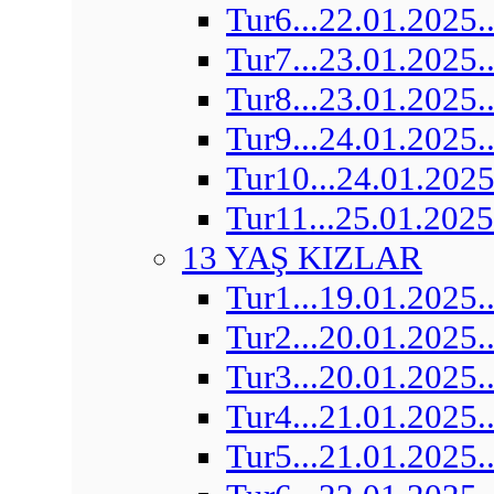
Tur6...22.01.2025.
Tur7...23.01.2025.
Tur8...23.01.2025.
Tur9...24.01.2025.
Tur10...24.01.2025
Tur11...25.01.2025
13 YAŞ KIZLAR
Tur1...19.01.2025.
Tur2...20.01.2025.
Tur3...20.01.2025.
Tur4...21.01.2025.
Tur5...21.01.2025.