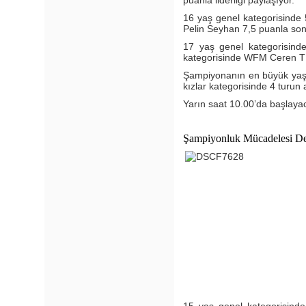
puanla liderliği paylaşıyor.
16 yaş genel kategorisinde 
Pelin Seyhan 7,5 puanla son 
17 yaş genel kategorisind
kategorisinde WFM Ceren T
Şampiyonanın en büyük yaş 
kızlar kategorisinde 4 turu
Yarın saat 10.00’da başlayac
Şampiyonluk Mücadelesi D