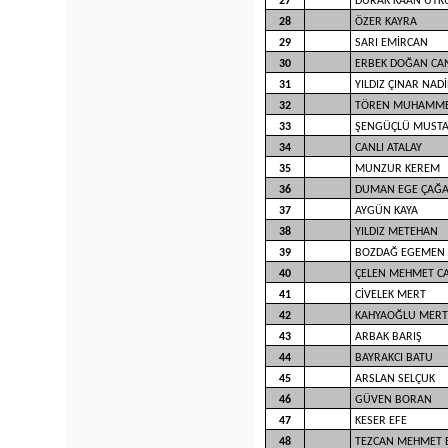
27
DURAK KAAN UTK
28
ÖZER KAYRA
29
SARI EMİRCAN
30
ERBEK DOĞAN CA
31
YILDIZ ÇINAR NAD
32
TÖREN MUHAMME
33
ŞENGÜÇLÜ MUSTA
34
CANLI ATALAY
35
MUNZUR KEREM
36
DUMAN EGE ÇAĞ
37
AYGÜN KAYA
38
YILDIZ METEHAN
39
BOZDAĞ EGEMEN 
40
ÇELEN MEHMET CA
41
CİVELEK MERT
42
KAHYAOĞLU MERT
43
ARBAK BARIŞ
44
BAYRAKCI BATU
45
ARSLAN SELÇUK
46
GÜVEN BORAN
47
KESER EFE
48
TEZCAN MEHMET 