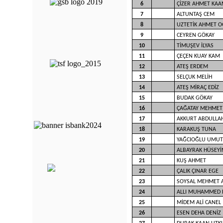
6
ÇİZER AHMET KAA
7
ALTUNTAŞ CEM
8
UZTETİK AHMET 
9
CEYREN GÖKAY
10
TİMUŞEV İLYAS
11
ÇEÇEN KUAY KAM
12
ATEŞ ERDEM
13
SELÇUK MELİH
14
ATEŞ MİRAÇ EDİZ
15
BUDAK GÖKAY
16
ÇAĞATAY MEHMET
17
AKKURT ABDULLAH
18
KARAKUŞ TUNA
19
YAĞCIOĞLU UMUT
20
ALBAYRAK HÜSEY
21
KUŞ AHMET
22
ÇALIK ÇINAR EGE
23
SOYSAL MEHMET 
24
ALLI MUHAMMED
25
MİDEM ALİ CANEL
26
ESEN DEHA DENİZ