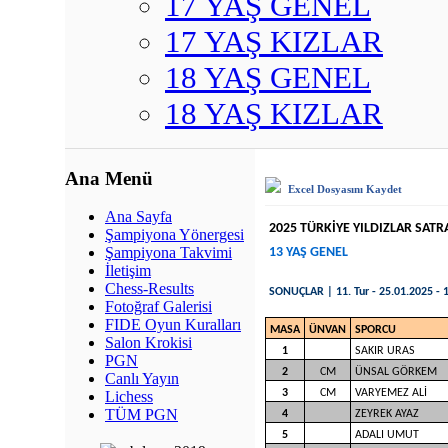
17 YAŞ GENEL
17 YAŞ KIZLAR
18 YAŞ GENEL
18 YAŞ KIZLAR
Ana Menü
Excel Dosyasını Kaydet
Ana Sayfa
2025 TÜRKİYE YILDIZLAR SAT
Şampiyona Yönergesi
Şampiyona Takvimi
13 YAŞ GENEL
İletişim
Chess-Results
SONUÇLAR | 11. Tur - 25.01.2025 - 10
Fotoğraf Galerisi
FIDE Oyun Kuralları
MASA
ÜNVAN
SPORCU
Salon Krokisi
1
SAKIR URAS
PGN
2
CM
ÜNSAL GÖRKEM
Canlı Yayın
3
CM
VARYEMEZ ALİ
Lichess
TÜM PGN
4
ZEYREK AYAZ
5
ADALI UMUT