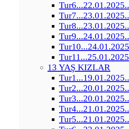
Tur6...22.01.2025.
Tur7...23.01.2025.
Tur8...23.01.2025.
Tur9...24.01.2025.
Tur10...24.01.2025
Tur11...25.01.2025
13 YAŞ KIZLAR
Tur1...19.01.2025.
Tur2...20.01.2025.
Tur3...20.01.2025.
Tur4...21.01.2025.
Tur5...21.01.2025.