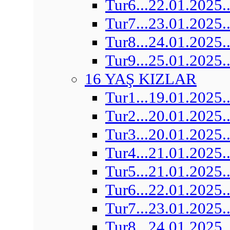
Tur6...22.01.2025.
Tur7...23.01.2025.
Tur8...24.01.2025.
Tur9...25.01.2025.
16 YAŞ KIZLAR
Tur1...19.01.2025.
Tur2...20.01.2025.
Tur3...20.01.2025.
Tur4...21.01.2025.
Tur5...21.01.2025.
Tur6...22.01.2025.
Tur7...23.01.2025.
Tur8...24.01.2025.