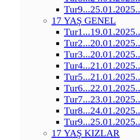
Tur9...25.01.2025.
17 YAŞ GENEL
Tur1...19.01.2025.
Tur2...20.01.2025.
Tur3...20.01.2025.
Tur4...21.01.2025.
Tur5...21.01.2025.
Tur6...22.01.2025.
Tur7...23.01.2025.
Tur8...24.01.2025.
Tur9...25.01.2025.
17 YAŞ KIZLAR