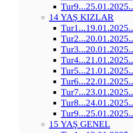
Tur9...25.01.2025.
14 YAŞ KIZLAR
Tur1...19.01.2025.
Tur2...20.01.2025.
Tur3...20.01.2025.
Tur4...21.01.2025.
Tur5...21.01.2025.
Tur6...22.01.2025.
Tur7...23.01.2025.
Tur8...24.01.2025.
Tur9...25.01.2025.
15 YAŞ GENEL