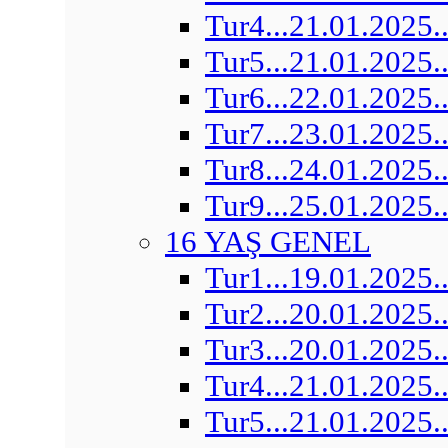
Tur4...21.01.2025.
Tur5...21.01.2025.
Tur6...22.01.2025.
Tur7...23.01.2025.
Tur8...24.01.2025.
Tur9...25.01.2025.
16 YAŞ GENEL
Tur1...19.01.2025.
Tur2...20.01.2025.
Tur3...20.01.2025.
Tur4...21.01.2025.
Tur5...21.01.2025.