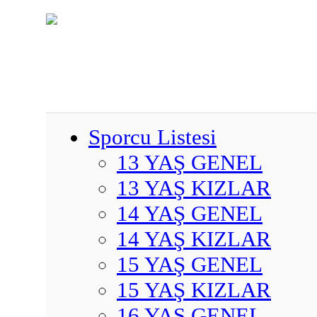
Sporcu Listesi
13 YAŞ GENEL
13 YAŞ KIZLAR
14 YAŞ GENEL
14 YAŞ KIZLAR
15 YAŞ GENEL
15 YAŞ KIZLAR
16 YAŞ GENEL