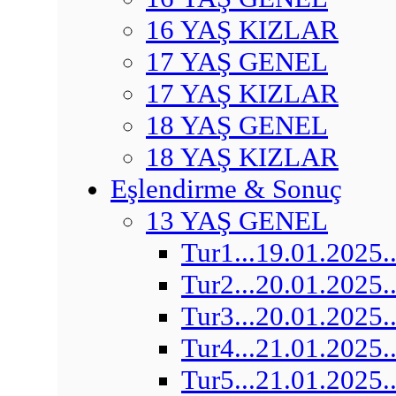
16 YAŞ KIZLAR
17 YAŞ GENEL
17 YAŞ KIZLAR
18 YAŞ GENEL
18 YAŞ KIZLAR
Eşlendirme & Sonuç
13 YAŞ GENEL
Tur1...19.01.2025.
Tur2...20.01.2025.
Tur3...20.01.2025.
Tur4...21.01.2025.
Tur5...21.01.2025.