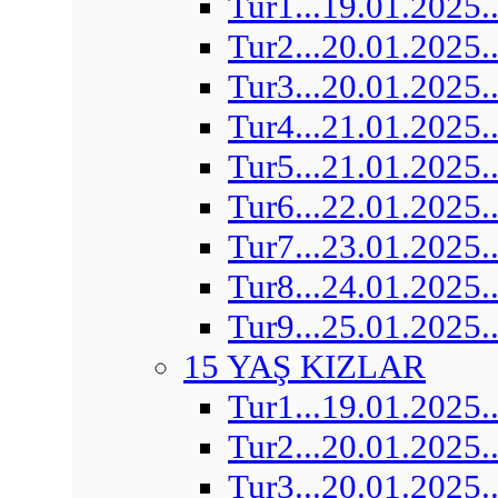
Tur1...19.01.2025.
Tur2...20.01.2025.
Tur3...20.01.2025.
Tur4...21.01.2025.
Tur5...21.01.2025.
Tur6...22.01.2025.
Tur7...23.01.2025.
Tur8...24.01.2025.
Tur9...25.01.2025.
15 YAŞ KIZLAR
Tur1...19.01.2025.
Tur2...20.01.2025.
Tur3...20.01.2025.