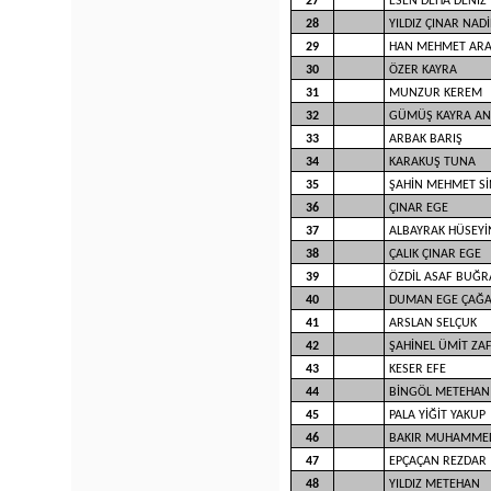
27
ESEN DEHA DENİZ
28
YILDIZ ÇINAR NAD
29
HAN MEHMET AR
30
ÖZER KAYRA
31
MUNZUR KEREM
32
GÜMÜŞ KAYRA AN
33
ARBAK BARIŞ
34
KARAKUŞ TUNA
35
ŞAHİN MEHMET S
36
ÇINAR EGE
37
ALBAYRAK HÜSEY
38
ÇALIK ÇINAR EGE
39
ÖZDİL ASAF BUĞR
40
DUMAN EGE ÇAĞ
41
ARSLAN SELÇUK
42
ŞAHİNEL ÜMİT ZA
43
KESER EFE
44
BİNGÖL METEHAN
45
PALA YİĞİT YAKUP
46
BAKIR MUHAMME
47
EPÇAÇAN REZDAR
48
YILDIZ METEHAN