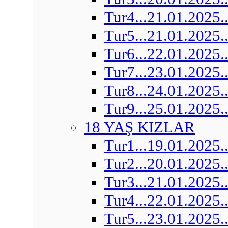
Tur4...21.01.2025.
Tur5...21.01.2025.
Tur6...22.01.2025.
Tur7...23.01.2025.
Tur8...24.01.2025.
Tur9...25.01.2025.
18 YAŞ KIZLAR
Tur1...19.01.2025.
Tur2...20.01.2025.
Tur3...21.01.2025.
Tur4...22.01.2025.
Tur5...23.01.2025.