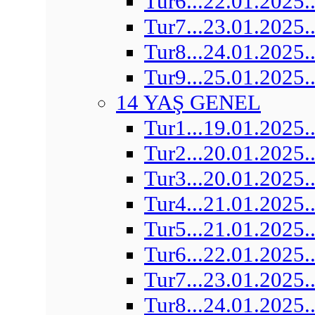
Tur6...22.01.2025.
Tur7...23.01.2025.
Tur8...24.01.2025.
Tur9...25.01.2025.
14 YAŞ GENEL
Tur1...19.01.2025.
Tur2...20.01.2025.
Tur3...20.01.2025.
Tur4...21.01.2025.
Tur5...21.01.2025.
Tur6...22.01.2025.
Tur7...23.01.2025.
Tur8...24.01.2025.