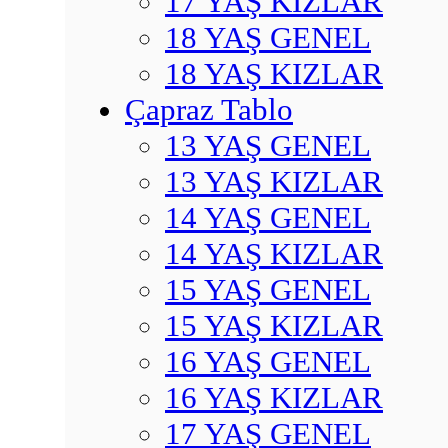
17 YAŞ KIZLAR
18 YAŞ GENEL
18 YAŞ KIZLAR
Çapraz Tablo
13 YAŞ GENEL
13 YAŞ KIZLAR
14 YAŞ GENEL
14 YAŞ KIZLAR
15 YAŞ GENEL
15 YAŞ KIZLAR
16 YAŞ GENEL
16 YAŞ KIZLAR
17 YAŞ GENEL