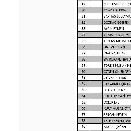
49
ÇELEN MEHMET CA
50
ÇAMAK BERKAY
51
SARITAŞ SÜLEYMA
52
BOZDAĞ EGEMEN 
53
AYDIN EYMEN
54
YILMAZSOY AHME
55
TEZCAN MEHMET 
56
BAL METEHAN
57
İNAT BATUHAN
58
BAHÇEKAPILI BAT
59
TÖREN MUHAMME
60
ÖZDEN ONUR DEM
61
GÜVEN BORAN
62
LAP AHMET ÇINAR
63
DOĞRU ÇINAR
64
KUTLUAY GAZİ UY
65
DÖLEK EFE
66
KURT MUSAB EYY
67
SERCAN KEREM
68
TEZER KEREM BAT
69
MUTLU ÇAĞAN