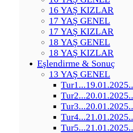
16 YAŞ KIZLAR
17 YAŞ GENEL
17 YAŞ KIZLAR
18 YAŞ GENEL
18 YAŞ KIZLAR
Eşlendirme & Sonuç
13 YAŞ GENEL
Tur1...19.01.2025.
Tur2...20.01.2025.
Tur3...20.01.2025.
Tur4...21.01.2025.
Tur5...21.01.2025.