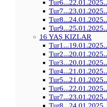
Tur6...22.01.2025.
Tur7...23.01.2025.
Tur8...24.01.2025.
Tur9...25.01.2025.
16 YAŞ KIZLAR
Tur1...19.01.2025.
Tur2...20.01.2025.
Tur3...20.01.2025.
Tur4...21.01.2025.
Tur5...21.01.2025.
Tur6...22.01.2025.
Tur7...23.01.2025.
Tur8...24.01.2025.