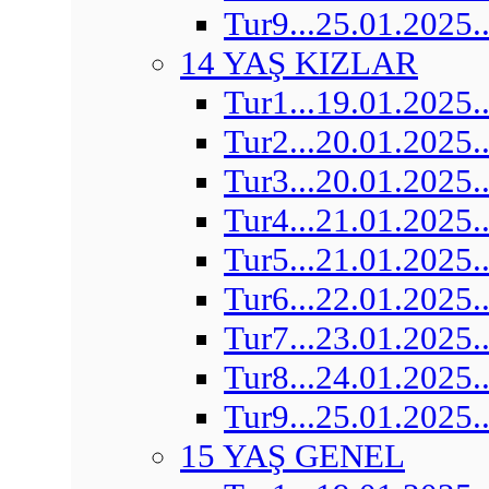
Tur9...25.01.2025.
14 YAŞ KIZLAR
Tur1...19.01.2025.
Tur2...20.01.2025.
Tur3...20.01.2025.
Tur4...21.01.2025.
Tur5...21.01.2025.
Tur6...22.01.2025.
Tur7...23.01.2025.
Tur8...24.01.2025.
Tur9...25.01.2025.
15 YAŞ GENEL