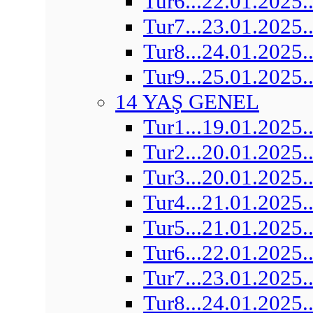
Tur6...22.01.2025.
Tur7...23.01.2025.
Tur8...24.01.2025.
Tur9...25.01.2025.
14 YAŞ GENEL
Tur1...19.01.2025.
Tur2...20.01.2025.
Tur3...20.01.2025.
Tur4...21.01.2025.
Tur5...21.01.2025.
Tur6...22.01.2025.
Tur7...23.01.2025.
Tur8...24.01.2025.