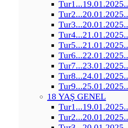
Tur1...19.01.2025.
Tur2...20.01.2025.
Tur3...20.01.2025.
Tur4...21.01.2025.
Tur5...21.01.2025.
Tur6...22.01.2025.
Tur7...23.01.2025.
Tur8...24.01.2025.
Tur9...25.01.2025.
18 YAŞ GENEL
Tur1...19.01.2025.
Tur2...20.01.2025.
Tur3...20.01.2025.