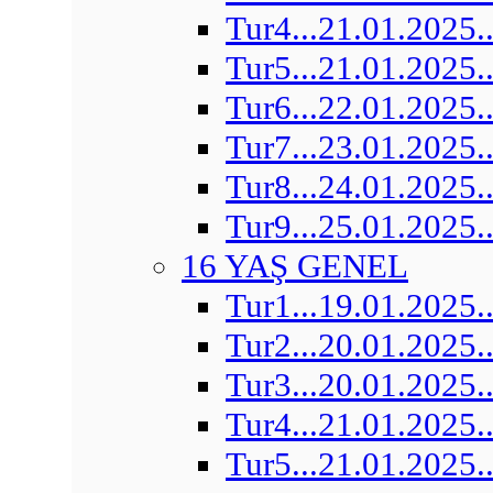
Tur4...21.01.2025.
Tur5...21.01.2025.
Tur6...22.01.2025.
Tur7...23.01.2025.
Tur8...24.01.2025.
Tur9...25.01.2025.
16 YAŞ GENEL
Tur1...19.01.2025.
Tur2...20.01.2025.
Tur3...20.01.2025.
Tur4...21.01.2025.
Tur5...21.01.2025.