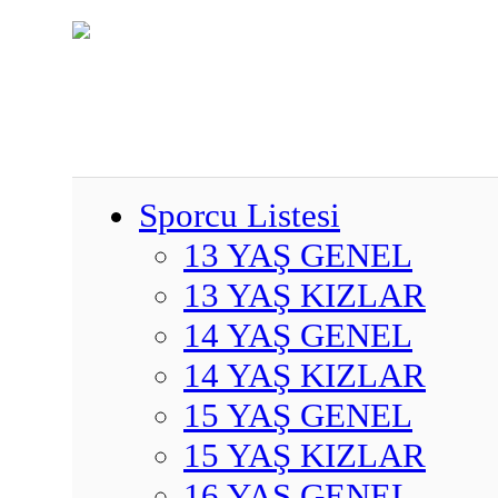
Sporcu Listesi
13 YAŞ GENEL
13 YAŞ KIZLAR
14 YAŞ GENEL
14 YAŞ KIZLAR
15 YAŞ GENEL
15 YAŞ KIZLAR
16 YAŞ GENEL