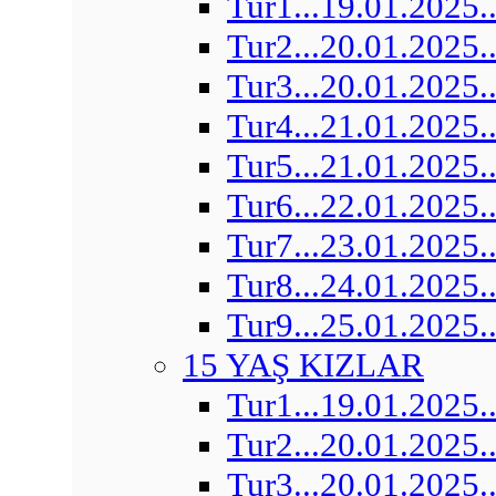
Tur1...19.01.2025.
Tur2...20.01.2025.
Tur3...20.01.2025.
Tur4...21.01.2025.
Tur5...21.01.2025.
Tur6...22.01.2025.
Tur7...23.01.2025.
Tur8...24.01.2025.
Tur9...25.01.2025.
15 YAŞ KIZLAR
Tur1...19.01.2025.
Tur2...20.01.2025.
Tur3...20.01.2025.