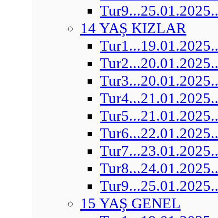
Tur9...25.01.2025.
14 YAŞ KIZLAR
Tur1...19.01.2025.
Tur2...20.01.2025.
Tur3...20.01.2025.
Tur4...21.01.2025.
Tur5...21.01.2025.
Tur6...22.01.2025.
Tur7...23.01.2025.
Tur8...24.01.2025.
Tur9...25.01.2025.
15 YAŞ GENEL