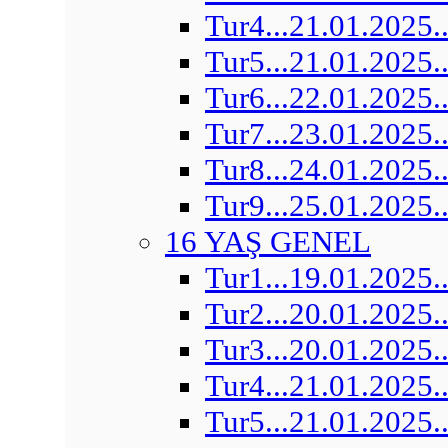
Tur4...21.01.2025.
Tur5...21.01.2025.
Tur6...22.01.2025.
Tur7...23.01.2025.
Tur8...24.01.2025.
Tur9...25.01.2025.
16 YAŞ GENEL
Tur1...19.01.2025.
Tur2...20.01.2025.
Tur3...20.01.2025.
Tur4...21.01.2025.
Tur5...21.01.2025.