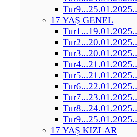
Tur9...25.01.2025.
17 YAŞ GENEL
Tur1...19.01.2025.
Tur2...20.01.2025.
Tur3...20.01.2025.
Tur4...21.01.2025.
Tur5...21.01.2025.
Tur6...22.01.2025.
Tur7...23.01.2025.
Tur8...24.01.2025.
Tur9...25.01.2025.
17 YAŞ KIZLAR