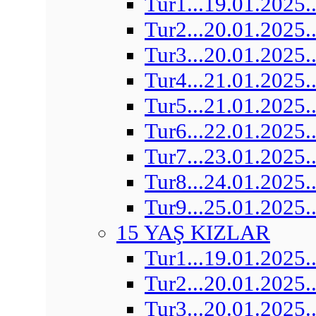
Tur1...19.01.2025.
Tur2...20.01.2025.
Tur3...20.01.2025.
Tur4...21.01.2025.
Tur5...21.01.2025.
Tur6...22.01.2025.
Tur7...23.01.2025.
Tur8...24.01.2025.
Tur9...25.01.2025.
15 YAŞ KIZLAR
Tur1...19.01.2025.
Tur2...20.01.2025.
Tur3...20.01.2025.