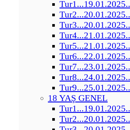
Tur1...19.01.2025.
Tur2...20.01.2025.
Tur3...20.01.2025.
Tur4...21.01.2025.
Tur5...21.01.2025.
Tur6...22.01.2025.
Tur7...23.01.2025.
Tur8...24.01.2025.
Tur9...25.01.2025.
18 YAŞ GENEL
Tur1...19.01.2025.
Tur2...20.01.2025.
Tur3...20.01.2025.