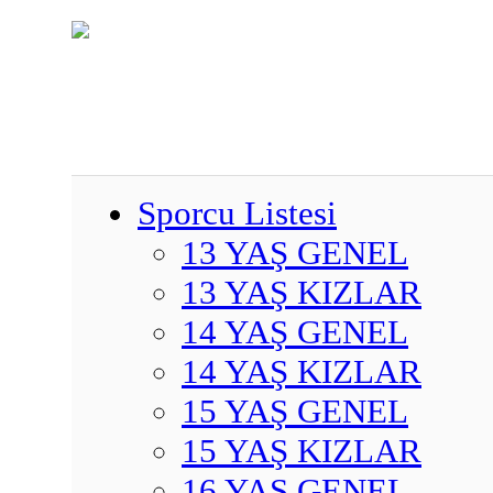
Sporcu Listesi
13 YAŞ GENEL
13 YAŞ KIZLAR
14 YAŞ GENEL
14 YAŞ KIZLAR
15 YAŞ GENEL
15 YAŞ KIZLAR
16 YAŞ GENEL