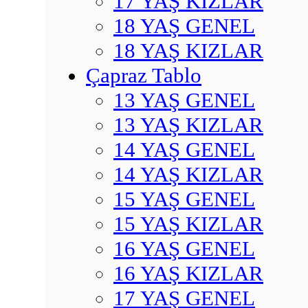
17 YAŞ KIZLAR
18 YAŞ GENEL
18 YAŞ KIZLAR
Çapraz Tablo
13 YAŞ GENEL
13 YAŞ KIZLAR
14 YAŞ GENEL
14 YAŞ KIZLAR
15 YAŞ GENEL
15 YAŞ KIZLAR
16 YAŞ GENEL
16 YAŞ KIZLAR
17 YAŞ GENEL