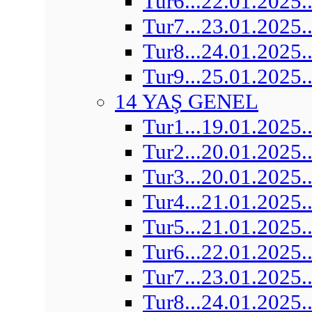
Tur6...22.01.2025.
Tur7...23.01.2025.
Tur8...24.01.2025.
Tur9...25.01.2025.
14 YAŞ GENEL
Tur1...19.01.2025.
Tur2...20.01.2025.
Tur3...20.01.2025.
Tur4...21.01.2025.
Tur5...21.01.2025.
Tur6...22.01.2025.
Tur7...23.01.2025.
Tur8...24.01.2025.