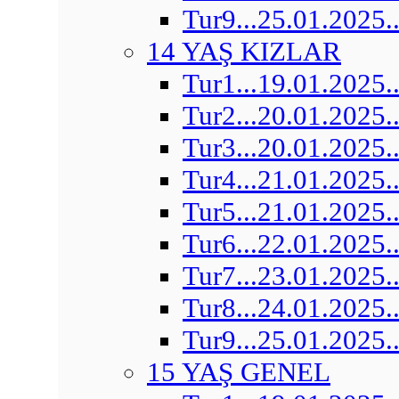
Tur9...25.01.2025.
14 YAŞ KIZLAR
Tur1...19.01.2025.
Tur2...20.01.2025.
Tur3...20.01.2025.
Tur4...21.01.2025.
Tur5...21.01.2025.
Tur6...22.01.2025.
Tur7...23.01.2025.
Tur8...24.01.2025.
Tur9...25.01.2025.
15 YAŞ GENEL