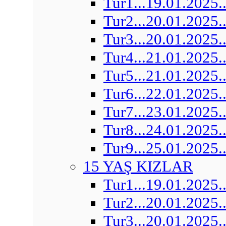
Tur1...19.01.2025.
Tur2...20.01.2025.
Tur3...20.01.2025.
Tur4...21.01.2025.
Tur5...21.01.2025.
Tur6...22.01.2025.
Tur7...23.01.2025.
Tur8...24.01.2025.
Tur9...25.01.2025.
15 YAŞ KIZLAR
Tur1...19.01.2025.
Tur2...20.01.2025.
Tur3...20.01.2025.