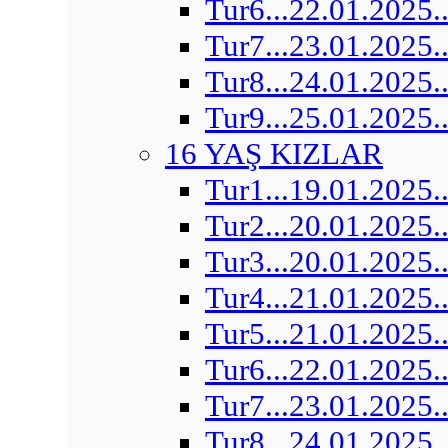
Tur6...22.01.2025.
Tur7...23.01.2025.
Tur8...24.01.2025.
Tur9...25.01.2025.
16 YAŞ KIZLAR
Tur1...19.01.2025.
Tur2...20.01.2025.
Tur3...20.01.2025.
Tur4...21.01.2025.
Tur5...21.01.2025.
Tur6...22.01.2025.
Tur7...23.01.2025.
Tur8...24.01.2025.