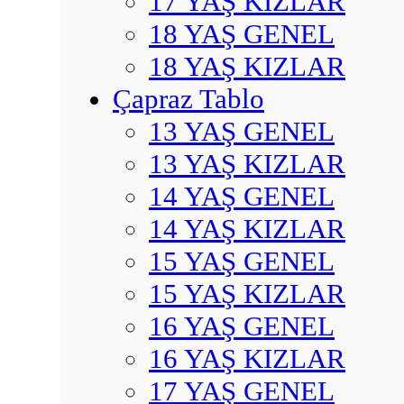
17 YAŞ KIZLAR
18 YAŞ GENEL
18 YAŞ KIZLAR
Çapraz Tablo
13 YAŞ GENEL
13 YAŞ KIZLAR
14 YAŞ GENEL
14 YAŞ KIZLAR
15 YAŞ GENEL
15 YAŞ KIZLAR
16 YAŞ GENEL
16 YAŞ KIZLAR
17 YAŞ GENEL