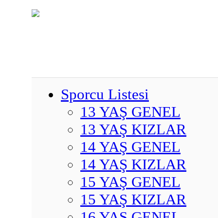
Sporcu Listesi
13 YAŞ GENEL
13 YAŞ KIZLAR
14 YAŞ GENEL
14 YAŞ KIZLAR
15 YAŞ GENEL
15 YAŞ KIZLAR
16 YAŞ GENEL