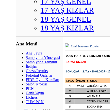
17 YAŞ GENEL
17 YAŞ KIZLAR
18 YAŞ GENEL
18 YAŞ KIZLAR
Ana Menü
Excel Dosyasını Kaydet
Ana Sayfa
2025 TÜRKİYE YILDIZLAR SAT
Şampiyona Yönergesi
Şampiyona Takvimi
14 YAŞ KIZLAR
İletişim
Chess-Results
SONUÇLAR | 2. Tur - 20.01.2025 - 16.
Fotoğraf Galerisi
FIDE Oyun Kuralları
MASA
ÜNVAN
SPORCU
Salon Krokisi
1
WCM
AYDOĞAN ARYA
PGN
2
ASRİ AZRA GAYE
Canlı Yayın
3
ASLAN ELA
Lichess
TÜM PGN
4
ZEYBEK KAYLA NİL
5
DOĞAN İPEK