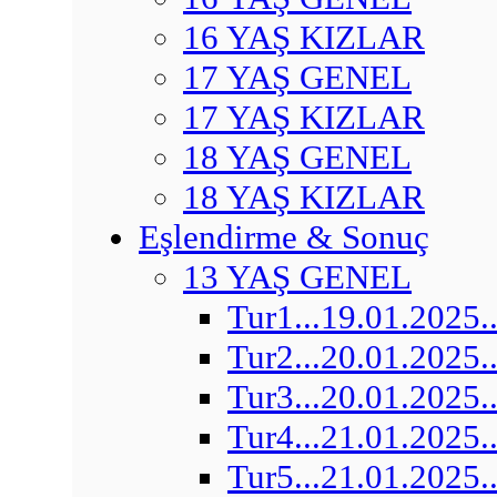
16 YAŞ KIZLAR
17 YAŞ GENEL
17 YAŞ KIZLAR
18 YAŞ GENEL
18 YAŞ KIZLAR
Eşlendirme & Sonuç
13 YAŞ GENEL
Tur1...19.01.2025.
Tur2...20.01.2025.
Tur3...20.01.2025.
Tur4...21.01.2025.
Tur5...21.01.2025.