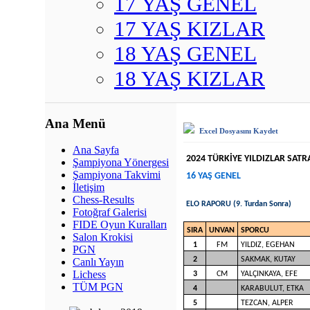
17 YAŞ GENEL
17 YAŞ KIZLAR
18 YAŞ GENEL
18 YAŞ KIZLAR
Ana Menü
Excel Dosyasını Kaydet
Ana Sayfa
2024 TÜRKİYE YILDIZLAR SAT
Şampiyona Yönergesi
Şampiyona Takvimi
16 YAŞ GENEL
İletişim
Chess-Results
ELO RAPORU (9. Turdan Sonra)
Fotoğraf Galerisi
FIDE Oyun Kuralları
SIRA
UNVAN
SPORCU
Salon Krokisi
1
FM
YILDIZ, EGEHAN
PGN
2
SAKMAK, KUTAY
Canlı Yayın
Lichess
3
CM
YALÇINKAYA, EFE
TÜM PGN
4
KARABULUT, ETKA
5
TEZCAN, ALPER