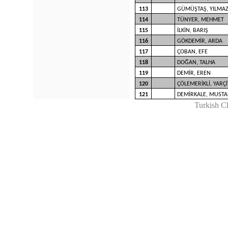
113
GÜMÜŞTAŞ, YILMAZ
114
TÜNYER, MEHMET
115
İLKİN, BARIŞ
116
GÖKDEMİR, ARDA
117
ÇOBAN, EFE
118
DOĞAN, TALHA
119
DEMİR, EREN
120
ÇÖLEMERİKLİ, YARÇİ
121
DEMİRKALE, MUSTA
Turkish C