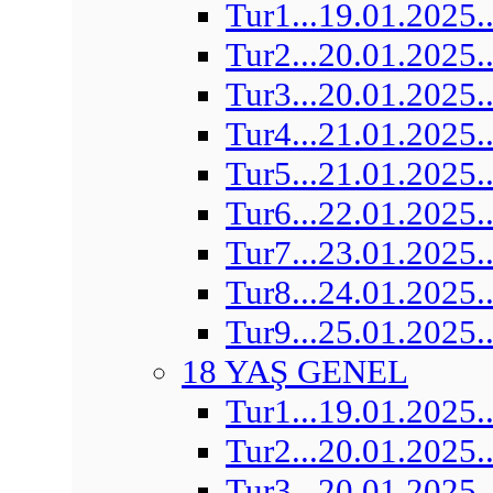
Tur1...19.01.2025.
Tur2...20.01.2025.
Tur3...20.01.2025.
Tur4...21.01.2025.
Tur5...21.01.2025.
Tur6...22.01.2025.
Tur7...23.01.2025.
Tur8...24.01.2025.
Tur9...25.01.2025.
18 YAŞ GENEL
Tur1...19.01.2025.
Tur2...20.01.2025.
Tur3...20.01.2025.