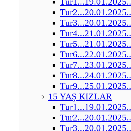
Tur1...19.01.2025.
Tur2...20.01.2025.
Tur3...20.01.2025.
Tur4...21.01.2025.
Tur5...21.01.2025.
Tur6...22.01.2025.
Tur7...23.01.2025.
Tur8...24.01.2025.
Tur9...25.01.2025.
15 YAŞ KIZLAR
Tur1...19.01.2025.
Tur2...20.01.2025.
Tur3...20.01.2025.