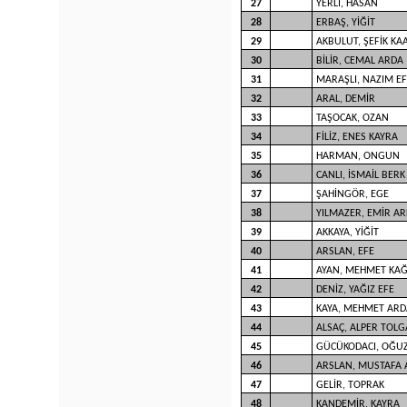
27
YERLİ, HASAN
28
ERBAŞ, YİĞİT
29
AKBULUT, ŞEFİK KA
30
BİLİR, CEMAL ARDA
31
MARAŞLI, NAZIM E
32
ARAL, DEMİR
33
TAŞOCAK, OZAN
34
FİLİZ, ENES KAYRA
35
HARMAN, ONGUN
36
CANLI, İSMAİL BERK
37
ŞAHİNGÖR, EGE
38
YILMAZER, EMİR A
39
AKKAYA, YİĞİT
40
ARSLAN, EFE
41
AYAN, MEHMET KA
42
DENİZ, YAĞIZ EFE
43
KAYA, MEHMET ARD
44
ALSAÇ, ALPER TOLG
45
GÜCÜKODACI, OĞUZ
46
ARSLAN, MUSTAFA 
47
GELİR, TOPRAK
48
KANDEMİR, KAYRA