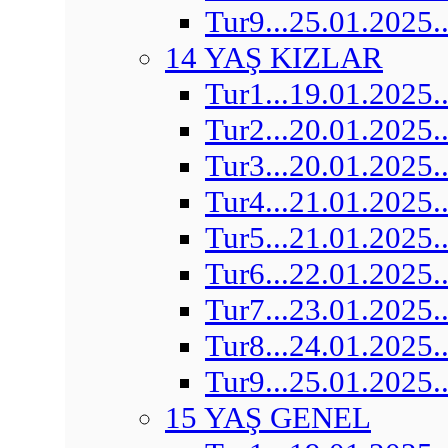
Tur9...25.01.2025.
14 YAŞ KIZLAR
Tur1...19.01.2025.
Tur2...20.01.2025.
Tur3...20.01.2025.
Tur4...21.01.2025.
Tur5...21.01.2025.
Tur6...22.01.2025.
Tur7...23.01.2025.
Tur8...24.01.2025.
Tur9...25.01.2025.
15 YAŞ GENEL