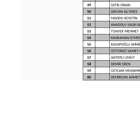
49
SEFİK SİNAN
50
ARICAN ALİ ENES
51
MADEN HÜSEYİN
52
ANADOLU SALİH A
53
TÜNYER MEHMET
54
KAHRAMAN EYME
55
KASAPOĞLU AHME
56
ÖZTÜRKCİ SAMET
57
ANTEPLİ UMUT
58
DEMİR EREN
59
GEYLANİ MUHAM
60
DEMİRCAN AHMET