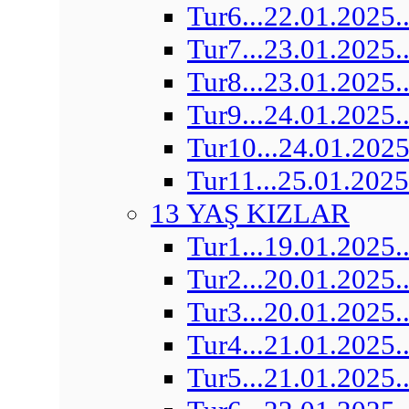
Tur6...22.01.2025.
Tur7...23.01.2025.
Tur8...23.01.2025.
Tur9...24.01.2025.
Tur10...24.01.2025
Tur11...25.01.2025
13 YAŞ KIZLAR
Tur1...19.01.2025.
Tur2...20.01.2025.
Tur3...20.01.2025.
Tur4...21.01.2025.
Tur5...21.01.2025.