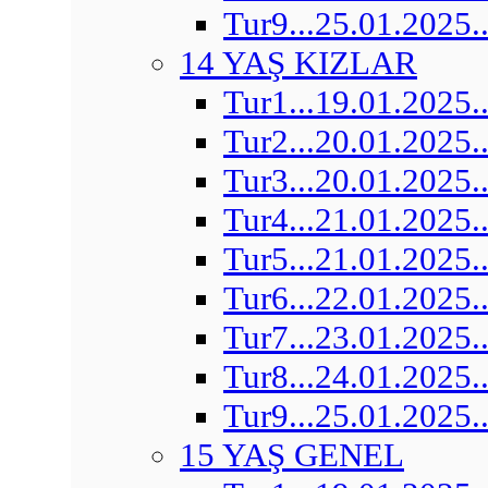
Tur9...25.01.2025.
14 YAŞ KIZLAR
Tur1...19.01.2025.
Tur2...20.01.2025.
Tur3...20.01.2025.
Tur4...21.01.2025.
Tur5...21.01.2025.
Tur6...22.01.2025.
Tur7...23.01.2025.
Tur8...24.01.2025.
Tur9...25.01.2025.
15 YAŞ GENEL