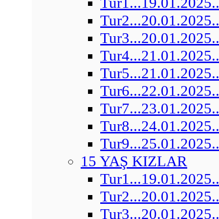
Tur1...19.01.2025.
Tur2...20.01.2025.
Tur3...20.01.2025.
Tur4...21.01.2025.
Tur5...21.01.2025.
Tur6...22.01.2025.
Tur7...23.01.2025.
Tur8...24.01.2025.
Tur9...25.01.2025.
15 YAŞ KIZLAR
Tur1...19.01.2025.
Tur2...20.01.2025.
Tur3...20.01.2025.