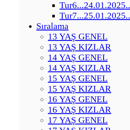
Tur6...24.01.2025.
Tur7...25.01.2025.
Sıralama
13 YAŞ GENEL
13 YAŞ KIZLAR
14 YAŞ GENEL
14 YAŞ KIZLAR
15 YAŞ GENEL
15 YAŞ KIZLAR
16 YAŞ GENEL
16 YAŞ KIZLAR
17 YAŞ GENEL