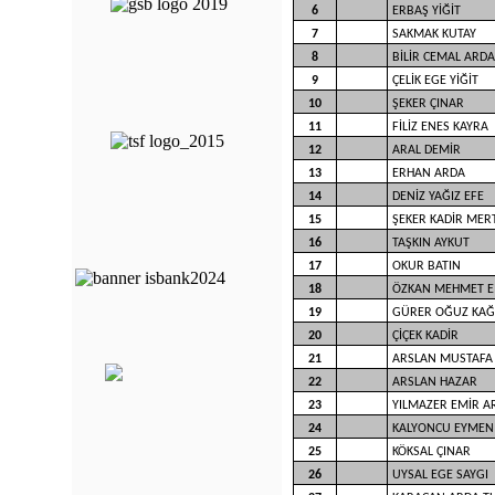
6
ERBAŞ YİĞİT
7
SAKMAK KUTAY
8
BİLİR CEMAL ARDA
9
ÇELİK EGE YİĞİT
10
ŞEKER ÇINAR
11
FİLİZ ENES KAYRA
12
ARAL DEMİR
13
ERHAN ARDA
14
DENİZ YAĞIZ EFE
15
ŞEKER KADİR MER
16
TAŞKIN AYKUT
17
OKUR BATIN
18
ÖZKAN MEHMET E
19
GÜRER OĞUZ KA
20
ÇİÇEK KADİR
21
ARSLAN MUSTAFA
22
ARSLAN HAZAR
23
YILMAZER EMİR A
24
KALYONCU EYMEN
25
KÖKSAL ÇINAR
26
UYSAL EGE SAYGI