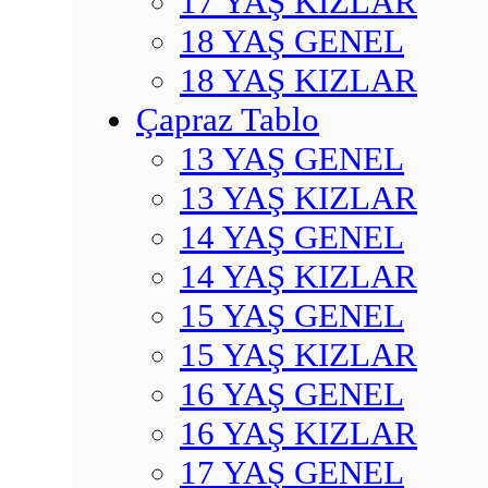
17 YAŞ KIZLAR
18 YAŞ GENEL
18 YAŞ KIZLAR
Çapraz Tablo
13 YAŞ GENEL
13 YAŞ KIZLAR
14 YAŞ GENEL
14 YAŞ KIZLAR
15 YAŞ GENEL
15 YAŞ KIZLAR
16 YAŞ GENEL
16 YAŞ KIZLAR
17 YAŞ GENEL