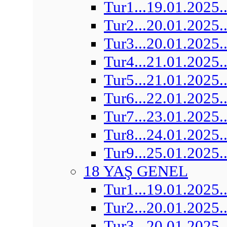
Tur1...19.01.2025.
Tur2...20.01.2025.
Tur3...20.01.2025.
Tur4...21.01.2025.
Tur5...21.01.2025.
Tur6...22.01.2025.
Tur7...23.01.2025.
Tur8...24.01.2025.
Tur9...25.01.2025.
18 YAŞ GENEL
Tur1...19.01.2025.
Tur2...20.01.2025.
Tur3...20.01.2025.