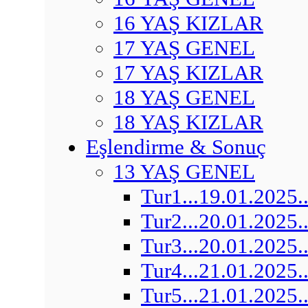
16 YAŞ KIZLAR
17 YAŞ GENEL
17 YAŞ KIZLAR
18 YAŞ GENEL
18 YAŞ KIZLAR
Eşlendirme & Sonuç
13 YAŞ GENEL
Tur1...19.01.2025.
Tur2...20.01.2025.
Tur3...20.01.2025.
Tur4...21.01.2025.
Tur5...21.01.2025.