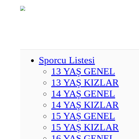
Sporcu Listesi
13 YAŞ GENEL
13 YAŞ KIZLAR
14 YAŞ GENEL
14 YAŞ KIZLAR
15 YAŞ GENEL
15 YAŞ KIZLAR
16 YAŞ GENEL