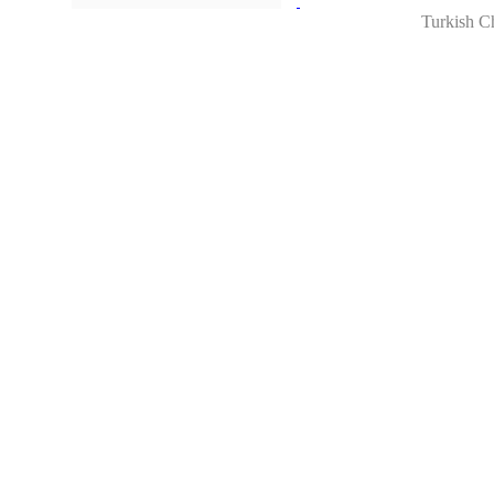
Turkish C