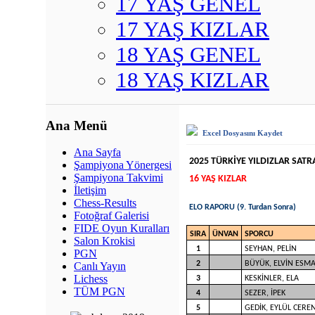
17 YAŞ GENEL
17 YAŞ KIZLAR
18 YAŞ GENEL
18 YAŞ KIZLAR
Ana Menü
Excel Dosyasını Kaydet
Ana Sayfa
2025 TÜRKİYE YILDIZLAR SAT
Şampiyona Yönergesi
Şampiyona Takvimi
16 YAŞ KIZLAR
İletişim
Chess-Results
ELO RAPORU (9. Turdan Sonra)
Fotoğraf Galerisi
FIDE Oyun Kuralları
SIRA
ÜNVAN
SPORCU
Salon Krokisi
1
SEYHAN, PELİN
PGN
2
BÜYÜK, ELVİN ESM
Canlı Yayın
Lichess
3
KESKİNLER, ELA
TÜM PGN
4
SEZER, İPEK
5
GEDİK, EYLÜL CERE