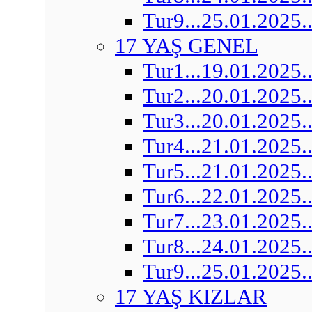
Tur9...25.01.2025.
17 YAŞ GENEL
Tur1...19.01.2025.
Tur2...20.01.2025.
Tur3...20.01.2025.
Tur4...21.01.2025.
Tur5...21.01.2025.
Tur6...22.01.2025.
Tur7...23.01.2025.
Tur8...24.01.2025.
Tur9...25.01.2025.
17 YAŞ KIZLAR