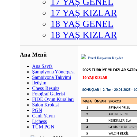
17 YAŞ GENEL
17 YAŞ KIZLAR
18 YAŞ GENEL
18 YAŞ KIZLAR
Ana Menü
Excel Dosyasını Kaydet
Ana Sayfa
2025 TÜRKİYE YILDIZLAR SAT
Şampiyona Yönergesi
Şampiyona Takvimi
16 YAŞ KIZLAR
İletişim
Chess-Results
SONUÇLAR | 2. Tur - 20.01.2025 - 10.
Fotoğraf Galerisi
FIDE Oyun Kuralları
MASA
ÜNVAN
SPORCU
Salon Krokisi
1
SEYHAN PELİN
PGN
2
AYDIN EREM
Canlı Yayın
Lichess
3
KESKİNLER ELA
TÜM PGN
4
GEDİK EYLÜL CER
5
YALÇIN BERİL