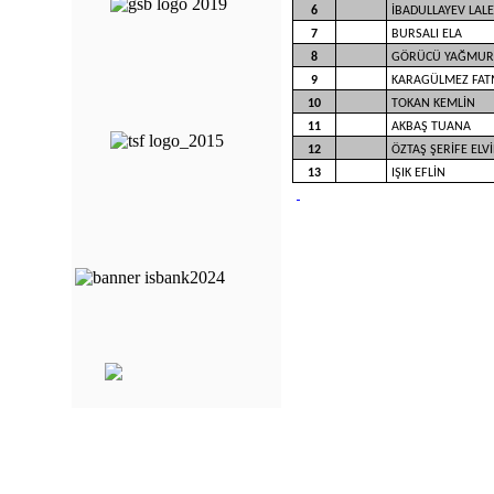
6
İBADULLAYEV LALE
7
BURSALI ELA
8
GÖRÜCÜ YAĞMUR
9
KARAGÜLMEZ FA
10
TOKAN KEMLİN
11
AKBAŞ TUANA
12
ÖZTAŞ ŞERİFE ELV
13
IŞIK EFLİN