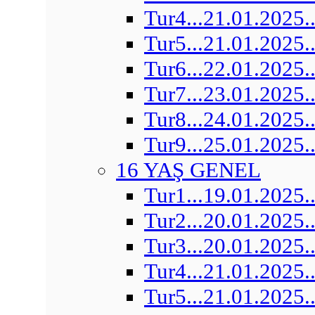
Tur4...21.01.2025.
Tur5...21.01.2025.
Tur6...22.01.2025.
Tur7...23.01.2025.
Tur8...24.01.2025.
Tur9...25.01.2025.
16 YAŞ GENEL
Tur1...19.01.2025.
Tur2...20.01.2025.
Tur3...20.01.2025.
Tur4...21.01.2025.
Tur5...21.01.2025.