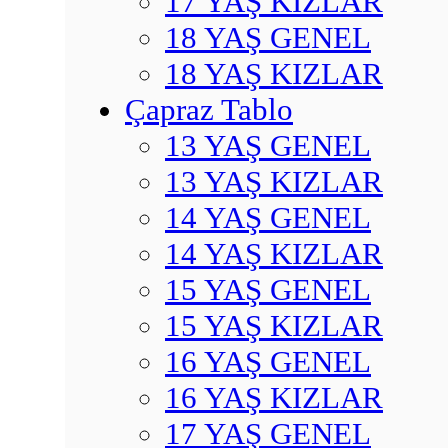
17 YAŞ KIZLAR
18 YAŞ GENEL
18 YAŞ KIZLAR
Çapraz Tablo
13 YAŞ GENEL
13 YAŞ KIZLAR
14 YAŞ GENEL
14 YAŞ KIZLAR
15 YAŞ GENEL
15 YAŞ KIZLAR
16 YAŞ GENEL
16 YAŞ KIZLAR
17 YAŞ GENEL