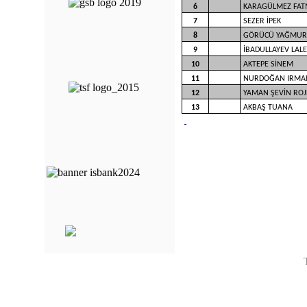
6
KARAGÜLMEZ FA
7
SEZER İPEK
8
GÖRÜCÜ YAĞMUR
9
İBADULLAYEV LALE
10
AKTEPE SİNEM
11
NURDOĞAN IRMA
12
YAMAN ŞEVİN ROJ
13
AKBAŞ TUANA