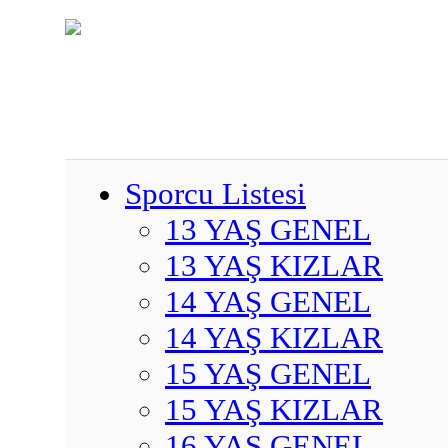
Sporcu Listesi
13 YAŞ GENEL
13 YAŞ KIZLAR
14 YAŞ GENEL
14 YAŞ KIZLAR
15 YAŞ GENEL
15 YAŞ KIZLAR
16 YAŞ GENEL