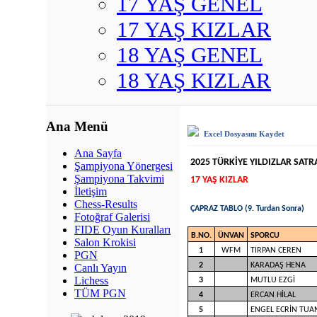
17 YAŞ GENEL
17 YAŞ KIZLAR
18 YAŞ GENEL
18 YAŞ KIZLAR
Ana Menü
Excel Dosyasını Kaydet
Ana Sayfa
2025 TÜRKİYE YILDIZLAR SAT
Şampiyona Yönergesi
Şampiyona Takvimi
17 YAŞ KIZLAR
İletişim
Chess-Results
ÇAPRAZ TABLO (9. Turdan Sonra)
Fotoğraf Galerisi
FIDE Oyun Kuralları
B.NO.
ÜNVAN
SPORCU
Salon Krokisi
1
WFM
TIRPAN CEREN
PGN
2
KARADAŞ HENA
Canlı Yayın
Lichess
3
MUTLU EZGİ
TÜM PGN
4
ERCAN HİLAL
5
ENGEL ECRİN TUA