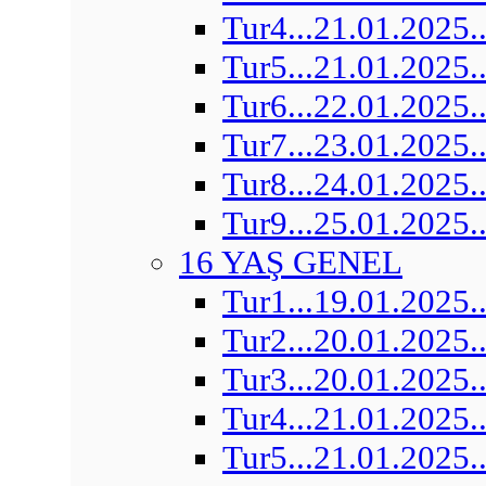
Tur4...21.01.2025.
Tur5...21.01.2025.
Tur6...22.01.2025.
Tur7...23.01.2025.
Tur8...24.01.2025.
Tur9...25.01.2025.
16 YAŞ GENEL
Tur1...19.01.2025.
Tur2...20.01.2025.
Tur3...20.01.2025.
Tur4...21.01.2025.
Tur5...21.01.2025.