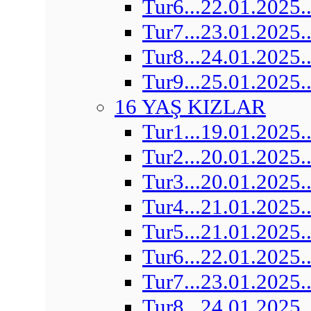
Tur6...22.01.2025.
Tur7...23.01.2025.
Tur8...24.01.2025.
Tur9...25.01.2025.
16 YAŞ KIZLAR
Tur1...19.01.2025.
Tur2...20.01.2025.
Tur3...20.01.2025.
Tur4...21.01.2025.
Tur5...21.01.2025.
Tur6...22.01.2025.
Tur7...23.01.2025.
Tur8...24.01.2025.