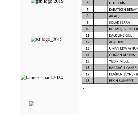
6
ULUS EKİN
7
KARATİKEN BERAY
8
AK AYŞE
9
SOLAK SERRA
10
BULMUŞ İREM DU
11
DALKILINÇ GÜL
12
ADAL İLKE
13
UMAN ELYA AYNU
14
GÖKÇEN ALEYNA
15
YILDIRIM ECE
16
BABAYİĞİT CANSEL
17
DEVİREN ZEYNEP 
18
PEKİN SÜMEYYE