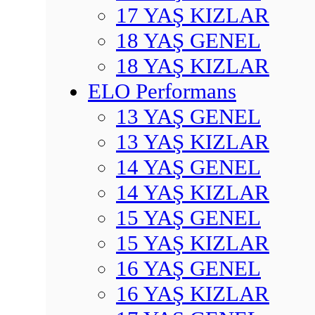
17 YAŞ KIZLAR
18 YAŞ GENEL
18 YAŞ KIZLAR
ELO Performans
13 YAŞ GENEL
13 YAŞ KIZLAR
14 YAŞ GENEL
14 YAŞ KIZLAR
15 YAŞ GENEL
15 YAŞ KIZLAR
16 YAŞ GENEL
16 YAŞ KIZLAR