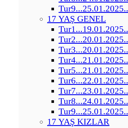
Tur9...25.01.2025.
17 YAŞ GENEL
Tur1...19.01.2025.
Tur2...20.01.2025.
Tur3...20.01.2025.
Tur4...21.01.2025.
Tur5...21.01.2025.
Tur6...22.01.2025.
Tur7...23.01.2025.
Tur8...24.01.2025.
Tur9...25.01.2025.
17 YAŞ KIZLAR