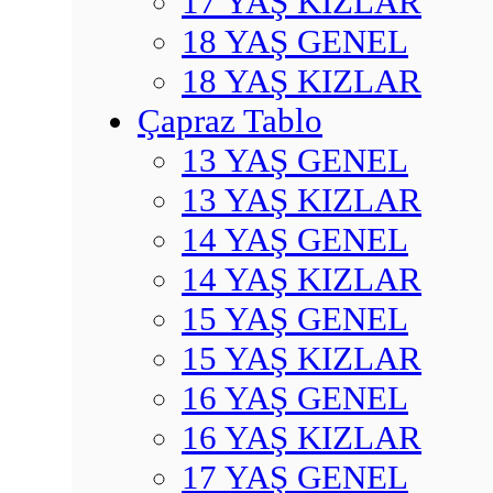
17 YAŞ KIZLAR
18 YAŞ GENEL
18 YAŞ KIZLAR
Çapraz Tablo
13 YAŞ GENEL
13 YAŞ KIZLAR
14 YAŞ GENEL
14 YAŞ KIZLAR
15 YAŞ GENEL
15 YAŞ KIZLAR
16 YAŞ GENEL
16 YAŞ KIZLAR
17 YAŞ GENEL