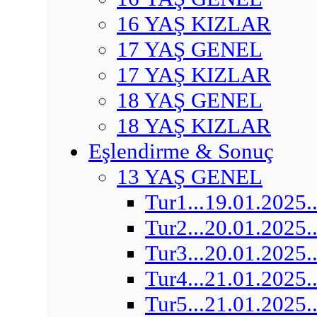
16 YAŞ KIZLAR
17 YAŞ GENEL
17 YAŞ KIZLAR
18 YAŞ GENEL
18 YAŞ KIZLAR
Eşlendirme & Sonuç
13 YAŞ GENEL
Tur1...19.01.2025.
Tur2...20.01.2025.
Tur3...20.01.2025.
Tur4...21.01.2025.
Tur5...21.01.2025.