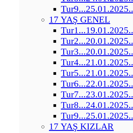
Tur9...25.01.2025.
17 YAŞ GENEL
Tur1...19.01.2025.
Tur2...20.01.2025.
Tur3...20.01.2025.
Tur4...21.01.2025.
Tur5...21.01.2025.
Tur6...22.01.2025.
Tur7...23.01.2025.
Tur8...24.01.2025.
Tur9...25.01.2025.
17 YAŞ KIZLAR