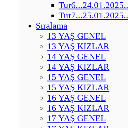
Tur6...24.01.2025.
Tur7...25.01.2025.
Sıralama
13 YAŞ GENEL
13 YAŞ KIZLAR
14 YAŞ GENEL
14 YAŞ KIZLAR
15 YAŞ GENEL
15 YAŞ KIZLAR
16 YAŞ GENEL
16 YAŞ KIZLAR
17 YAŞ GENEL