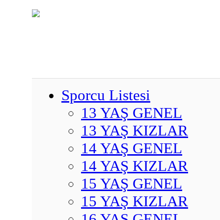
Sporcu Listesi
13 YAŞ GENEL
13 YAŞ KIZLAR
14 YAŞ GENEL
14 YAŞ KIZLAR
15 YAŞ GENEL
15 YAŞ KIZLAR
16 YAŞ GENEL