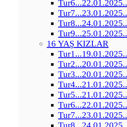
Tur6...22.01.2025.
Tur7...23.01.2025.
Tur8...24.01.2025.
Tur9...25.01.2025.
16 YAŞ KIZLAR
Tur1...19.01.2025.
Tur2...20.01.2025.
Tur3...20.01.2025.
Tur4...21.01.2025.
Tur5...21.01.2025.
Tur6...22.01.2025.
Tur7...23.01.2025.
Tur8...24.01.2025.